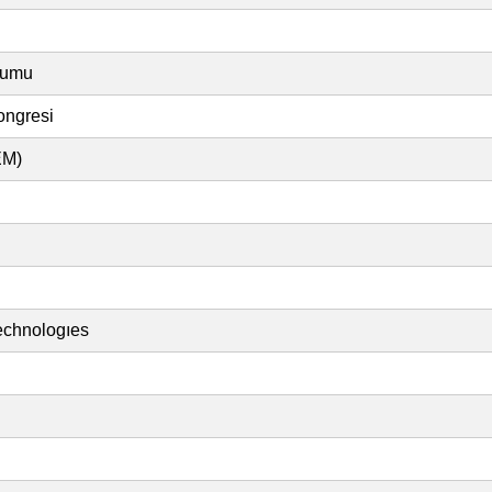
zyumu
ongresi
EM)
Technologıes