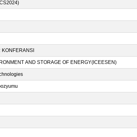
I-CS2024)
ER KONFERANSI
IRONMENT AND STORAGE OF ENERGY(ICEESEN)
echnologies
mpozyumu