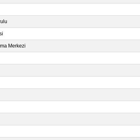
rulu
si
lama Merkezi